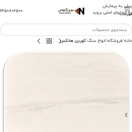
پرش به پیمایش
9350802500
به محتوای اصلی بروید
هرست
خانه
فروشگاه
انواع سنگ
کورین هانکس