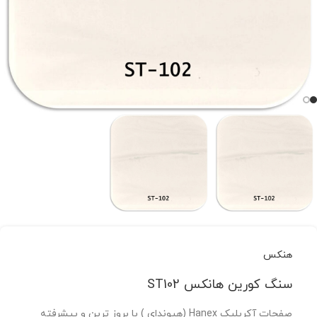
هنکس
سنگ کورین هانکس ST102
صفحات آکریلیک Hanex (هیوندای ) با بروز ترین و پیشرفته