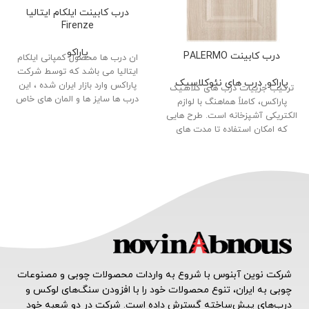
درب کابینت ایلکام ایتالیا
Firenze
پاراکو
درب کابینت PALERMO
ان درب ها محصول کمپانی ایلکام
ایتالیا می باشد که توسط شرکت
پاراکو
,
درب‌ های نئوکلاسیک
پاراکس وارد بازار ایران شده ، این
ترکیب جزییات درب های کلاسیک
درب ها سایز ها و المان های خاص
پاراکس، کاملاً هماهنگ با لوازم
خود را دارا می باشند.
الکتریکی آشپزخانه است. طرح هایی
که امکان استفاده تا مدت های
طولانی و بدون احساس تکرار را به
شما خواهد داد. برای آشپزخانه
زندگی، پاراکس پیشنهاد انتخاب از
جدیدترین سری درب های کلاسیک را
دارد.
شرکت نوین آبنوس با شروع به واردات محصولات چوبی و مصنوعات
چوبی به ایران، تنوع محصولات خود را با افزودن سنگ‌های لوکس و
درب‌های پیش‌ساخته گسترش داده است. شرکت در دو شعبه خود