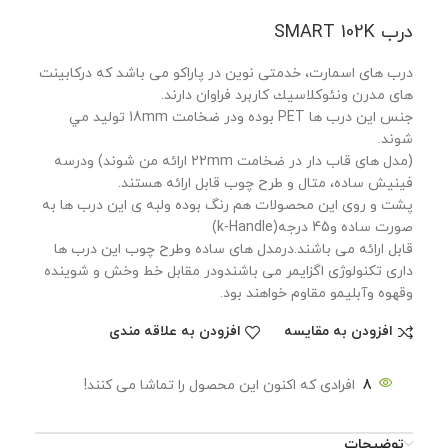
درب SMART 102K
درب هاى اسمارت، خدمتى نوين در پاراكو می باشد كه دركابينت
هاى مدرن ونئوكلاسيك كاربرد فراوان دارند.
جنس اين درب ها PET بوده ودر ضخامت 18mm توليد مي
شوند.
(مدل هاى قاب دار در ضخامت 22mm ارائه من شوند) ودرسه
فينيش ساده، متال و طرح چوب قابل ارائه هستند.
پشت و روى اين محصولات هم رنگ بوده ولبه ی اين درب ها به
صورت ساده و45 درجه(k-Handle)
قابل ارائه مى باشند.درمدل هاى ساده وطرح چوب اين درب ها
دارى تکنولوژی اگزايمر می باشندودر مقابل خط وخش و شوينده
وقهوه وآبليمو مقاوم خواهند بود.
افزودن به مقایسه
افزودن به علاقه مندی
8
افرادی که اکنون این محصول را تماشا می کنند!
توضیحات