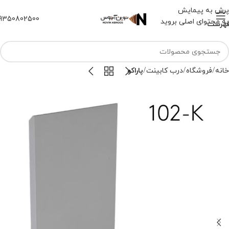
پرش به پیمایش
9350802500
به محتوای اصلی بروید
هرست
خانه
فروشگاه
درب کابینت
پاراکو