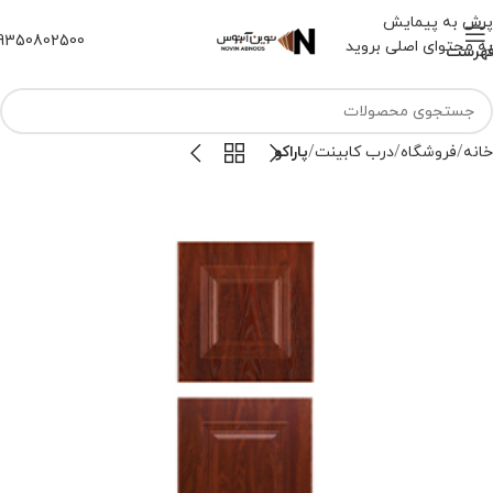
پرش به پیمایش
9350802500
به محتوای اصلی بروید
هرست
خانه
فروشگاه
درب کابینت
پاراکو