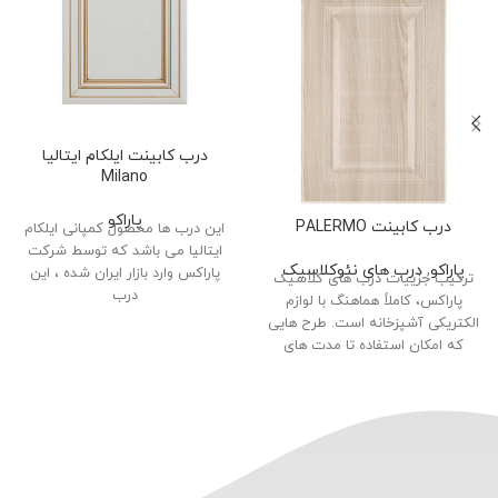
درب کابینت ایلکام ایتالیا
Milano
پاراکو
درب کابینت PALERMO
این درب ها محصول کمپانی ایلکام
ایتالیا می باشد که توسط شرکت
پاراکو
,
درب‌ های نئوکلاسیک
پاراکس وارد بازار ایران شده ، این
ترکیب جزییات درب های کلاسیک
درب
پاراکس، کاملاً هماهنگ با لوازم
الکتریکی آشپزخانه است. طرح هایی
که امکان استفاده تا مدت های
طولانی و بدون احساس تکرار را به
شما خواهد داد. برای آشپزخانه
زندگی، پاراکس پیشنهاد انتخاب از
جدیدترین سری درب های کلاسیک را
دارد.