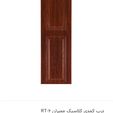
درب کمدی کلاسیک ممبران RT-6